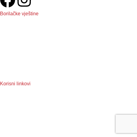
Borilačke vještine
Boxing
Kickboxing
MMA
Judo
Muay Thai
Taekwondo
Korisni linkovi
O nama
Reklamacije
Često postavljena pitanja
Pravila privatnosti
Uslovi korištenja