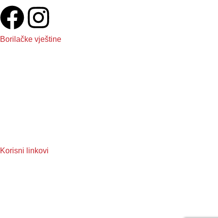
Borilačke vještine
Boxing
Kickboxing
MMA
Judo
Muay Thai
Taekwondo
Korisni linkovi
O nama
Reklamacije
Često postavljena pitanja
Pravila privatnosti