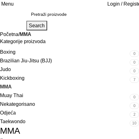
Menu
Login / Regist
Search
Početna
MMA
Kategorije proizvoda
Boxing
0
Brazilian Jiu-Jitsu (BJJ)
0
Judo
0
Kickboxing
7
MMA
0
Muay Thai
0
Nekategorisano
0
Odjeća
2
Taekwondo
10
MMA