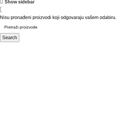
Show sidebar
Nisu pronađeni proizvodi koji odgovaraju vašem odabiru.
Search
Veliki izbor kvalitetne opreme za trening – pripremite se za
vrhunske rezultate!
Zapratite nas