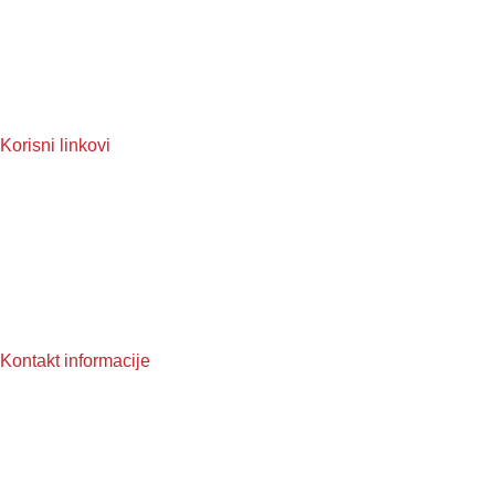
MMA
Judo
Muay Thai
Taekwondo
Korisni linkovi
O nama
Reklamacije
Često postavljena pitanja
Pravila privatnosti
Uslovi korištenja
Kontakt informacije
Broj telefona: +387 62 996 658
Email: info@topten.ba
Copyright © 2025 Topten.ba, sva prava zadržana. Design by
Gordon DM