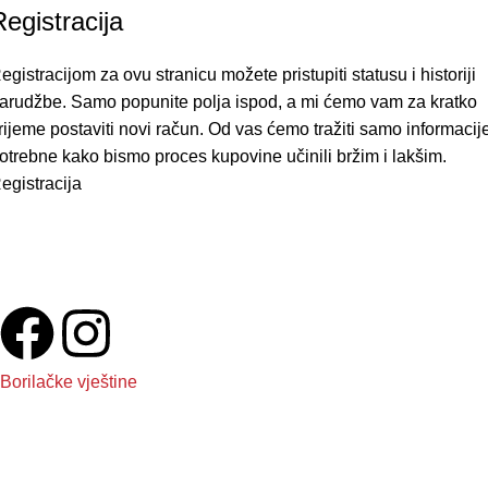
Registracija
egistracijom za ovu stranicu možete pristupiti statusu i historiji
arudžbe. Samo popunite polja ispod, a mi ćemo vam za kratko
rijeme postaviti novi račun. Od vas ćemo tražiti samo informacij
otrebne kako bismo proces kupovine učinili bržim i lakšim.
egistracija
Veliki izbor kvalitetne opreme za trening – pripremite se za
vrhunske rezultate!
Zapratite nas
Borilačke vještine
Boxing
Kickboxing