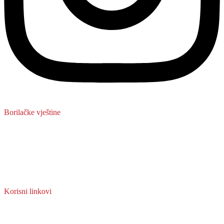
Borilačke vještine
Boxing
Kickboxing
MMA
Judo
Muay Thai
Taekwondo
Korisni linkovi
O nama
Reklamacije