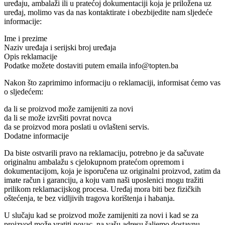
uređaju, ambalaži ili u pratećoj dokumentaciji koja je priložena uz
uređaj, molimo vas da nas kontaktirate i obezbijedite nam sljedeće
informacije:
Ime i prezime
Naziv uređaja i serijski broj uređaja
Opis reklamacije
Podatke možete dostaviti putem emaila info@topten.ba
Nakon što zaprimimo informaciju o reklamaciji, informisat ćemo vas
o sljedećem:
da li se proizvod može zamijeniti za novi
da li se može izvršiti povrat novca
da se proizvod mora poslati u ovlašteni servis.
Dodatne informacije
Da biste ostvarili pravo na reklamaciju, potrebno je da sačuvate
originalnu ambalažu s cjelokupnom pratećom opremom i
dokumentacijom, koja je isporučena uz originalni proizvod, zatim da
imate račun i garanciju, a koju vam naši uposlenici mogu tražiti
prilikom reklamacijskog procesa. Uređaj mora biti bez fizičkih
oštećenja, te bez vidljivih tragova korištenja i habanja.
U slučaju kad se proizvod može zamijeniti za novi i kad se za
proizvod može vratiti novac, na vašu adresu šaljemo dostavnu