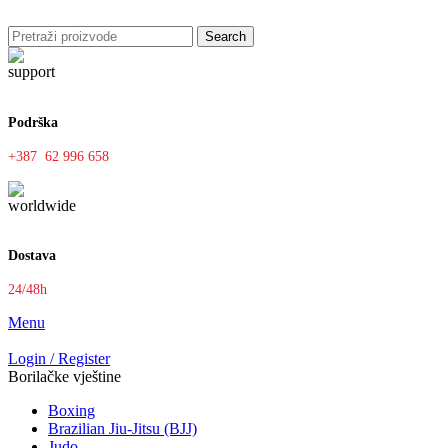
Search
Podrška
+387 62 996 658
Dostava
24/48h
Menu
Login / Register
Borilačke vještine
Boxing
Brazilian Jiu-Jitsu (BJJ)
Judo