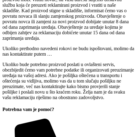
službu koja će preuzeti reklamirani proizvod i vratiti u naše
skladište. Kad proizvod stigne u skladište, informisat ćemo vas o
povratu novaca ili slanju zamjenskog proizvoda. Obavještenje o
povratu novca ili zamjeni za novi proizvod dobijate unutar 8 dana
od dana zaprimanja uređaja. Obavještenje za uređaje kojima je
odbijen zahtjev za reklamaciju dobićete unutar 15 dana od dana
zaprimanja uređaja.
Ukoliko prethodno navedeni rokovi ne budu ispoštovani, molimo da
nas kontaktirate putem …
Ukoliko bude potrebno proizvod poslati u ovlašteni servis,
obezbijedit ćemo vam potrebne podatke ili organizovati preuzimanje
uređaja na vašoj adresi. Ako je pošiljka oštećena u transportu i
oštećenja su vidljiva, molimo vas da u tom slučaju pošiljku ne
preuzimate, već nas kontaktirajte kako bismo provjerili stanje
pošiljke i poslali novu u što kraćem roku. Želja nam je da svaku
vašu reklamaciju riješimo na obostrano zadovoljstvo.
Potrebna vam je pomoć?