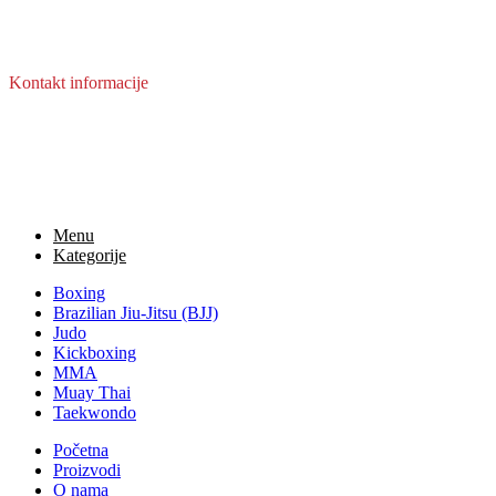
Često postavljena pitanja
Pravila privatnosti
Uslovi korištenja
Kontakt informacije
Broj telefona: +387 62 996 658
Email: info@topten.ba
Copyright © 2025 Topten.ba, sva prava zadržana. Design by
Gordon DM
Menu
Kategorije
Boxing
Brazilian Jiu-Jitsu (BJJ)
Judo
Kickboxing
MMA
Muay Thai
Taekwondo
Početna
Proizvodi
O nama