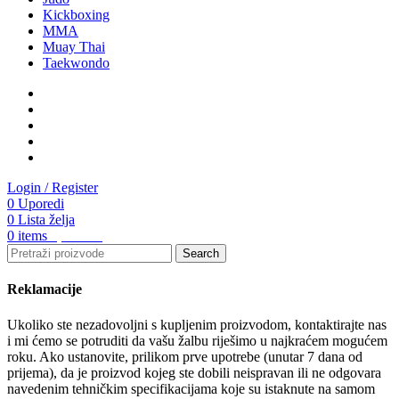
Kickboxing
MMA
Muay Thai
Taekwondo
Početna
Proizvodi
O nama
Aktuelnosti
Kontakt
Login / Register
0
Uporedi
0
Lista želja
0
items
0,00
KM
Search
Reklamacije
Ukoliko ste nezadovoljni s kupljenim proizvodom, kontaktirajte nas
i mi ćemo se potruditi da vašu žalbu riješimo u najkraćem mogućem
roku. Ako ustanovite, prilikom prve upotrebe (unutar 7 dana od
prijema), da je proizvod kojeg ste dobili neispravan ili ne odgovara
navedenim tehničkim specifikacijama koje su istaknute na samom