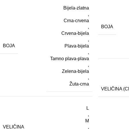
Bijela-zlatna
,
Crna-crvena
BOJA
,
Crvena-bijela
,
BOJA
Plava-bijela
,
Tamno plava-plava
,
Zelena-bijela
,
Žuta-crna
VELIČINA (C
L
,
M
VELIČINA
,