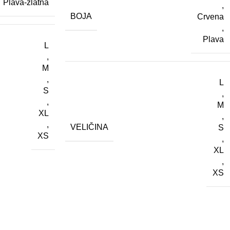
Plava-zlatna
,
BOJA
Crvena
,
Plava
L
,
M
,
L
S
,
,
M
XL
,
,
VELIČINA
S
XS
,
XL
,
XS