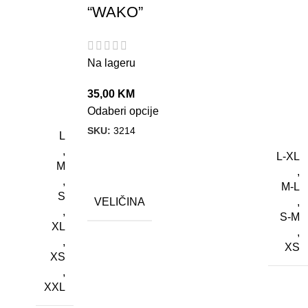
“WAKO”
Na lageru
35,00
KM
Odaberi opcije
SKU:
3214
L
,
L-XL
M
,
,
M-L
S
VELIČINA
,
,
S-M
XL
,
,
XS
XS
,
XXL