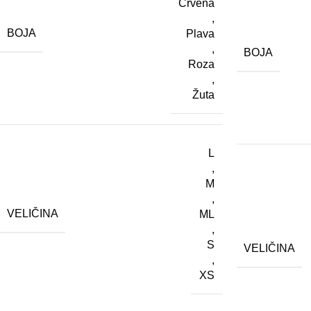
Crvena
,
BOJA
Plava
,
BOJA
Roza
,
Žuta
L
,
M
,
VELIČINA
ML
,
S
VELIČINA
,
XS