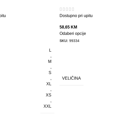
pitu
Dostupno pri upitu
58,65
KM
Odaberi opcije
SKU:
99334
L
,
M
,
S
VELIČINA
,
XL
,
XS
,
XXL