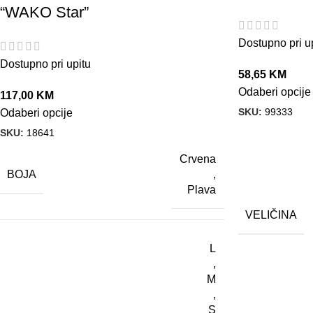
“WAKO Star”
Dostupno pri u
Dostupno pri upitu
58,65
KM
Odaberi opcije
117,00
KM
SKU:
99333
Odaberi opcije
SKU:
18641
Crvena
BOJA
,
Plava
VELIČINA
L
,
M
,
S