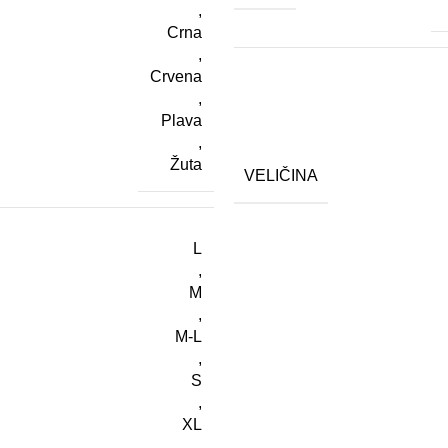
,
Crna
,
Crvena
,
Plava
,
Žuta
VELIČINA
L
,
M
,
M-L
,
S
,
XL
,