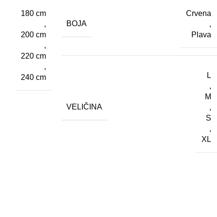
180 cm
Crvena
BOJA
,
,
200 cm
Plava
,
220 cm
,
L
240 cm
,
M
VELIČINA
,
S
,
XL