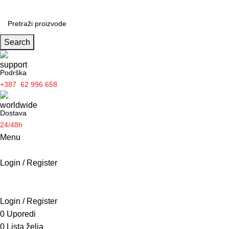
Search
Podrška
+387 62 996 658
Dostava
24/48h
Menu
Login / Register
Borilačke vještine
POČETNA
PROIZVODI
O NAMA
AKTUELNOSTI
KONTAKT
Login / Register
0
Uporedi
0
Lista želja