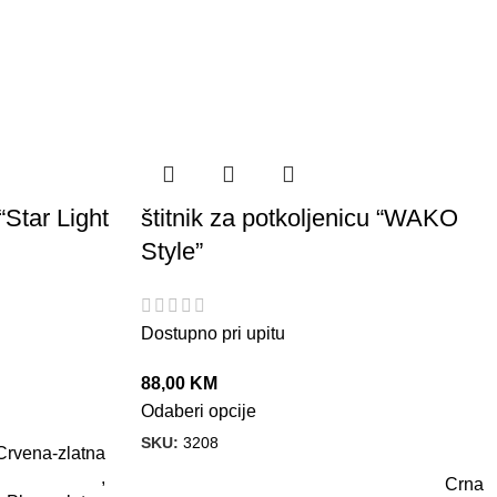
“Star Light
štitnik za potkoljenicu “WAKO
Style”
Dostupno pri upitu
88,00
KM
Odaberi opcije
SKU:
3208
Crvena-zlatna
,
Crna