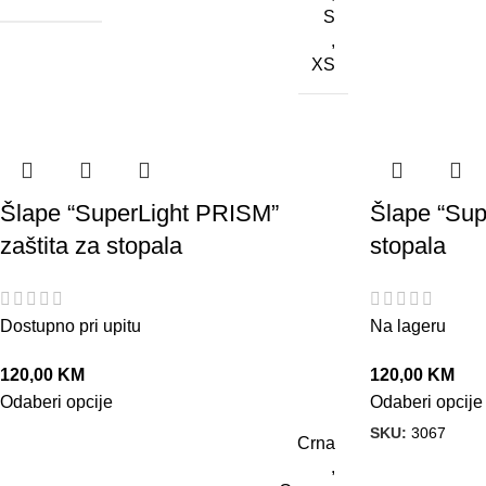
S
,
XS
Šlape “SuperLight PRISM”
Šlape “Supe
zaštita za stopala
stopala
Dostupno pri upitu
Na lageru
120,00
KM
120,00
KM
Odaberi opcije
Odaberi opcije
SKU:
3067
Crna
,