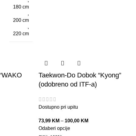
,
180 cm
,
200 cm
,
220 cm
cu “WAKO
Taekwon-Do Dobok “Kyong”
(odobreno od ITF-a)
Dostupno pri upitu
73,99
KM
–
100,00
KM
Odaberi opcije