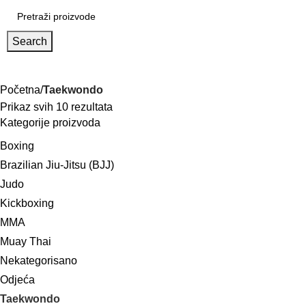
Search
orilačke vještine
Početna
Proizvodi
O nama
Aktuelnosti
Kontakt
Početna
Taekwondo
Prikaz svih 10 rezultata
Kategorije proizvoda
Boxing
Brazilian Jiu-Jitsu (BJJ)
Judo
Kickboxing
MMA
Muay Thai
Nekategorisano
Odjeća
Taekwondo