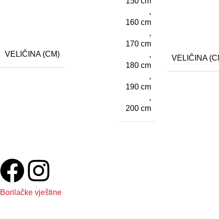
150 cm
,
160 cm
,
170 cm
VELIČINA (CM)
,
VELIČINA (C
180 cm
,
190 cm
,
200 cm
Veliki izbor kvalitetne opreme za trening – pripremite se za vrhu
Zapratite nas
Borilačke vještine
Boxing