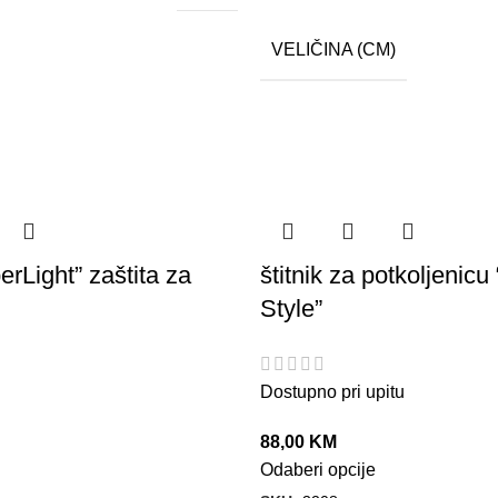
VELIČINA (CM)
rLight” zaštita za
štitnik za potkoljeni
Style”
Dostupno pri upitu
88,00
KM
Odaberi opcije