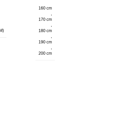
160 cm
,
170 cm
,
M)
180 cm
,
190 cm
,
200 cm
nske rezultate!