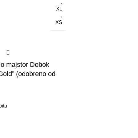
,
XL
,
XS
o majstor Dobok
old” (odobreno od
pitu