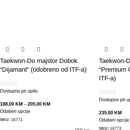
Taekwon-Do majstor Dobok
Taekwon-D
“Dijamant” (odobreno od ITF-a)
“Premium G
ITF-a)
Dostupno pri upitu
Dostupno pri u
188,00
KM
–
205,00
KM
Odaberi opcije
235,00
KM
SKU:
16771
Odaberi opcije
SKU:
16772