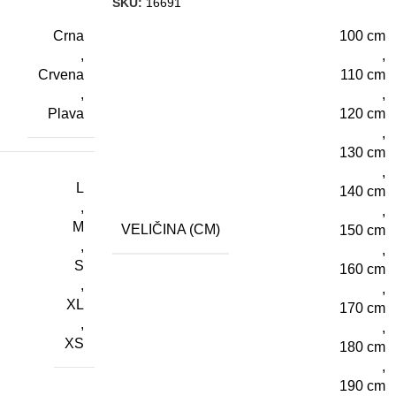
SKU:
16691
Crna
100 cm
,
,
Crvena
110 cm
,
,
Plava
120 cm
,
130 cm
,
L
140 cm
,
,
M
VELIČINA (CM)
150 cm
,
,
S
160 cm
,
,
XL
170 cm
,
,
XS
180 cm
,
190 cm