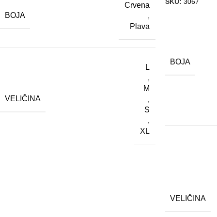
SKU:
3067
Crvena
BOJA
,
Plava
BOJA
L
,
M
VELIČINA
,
S
,
XL
VELIČINA