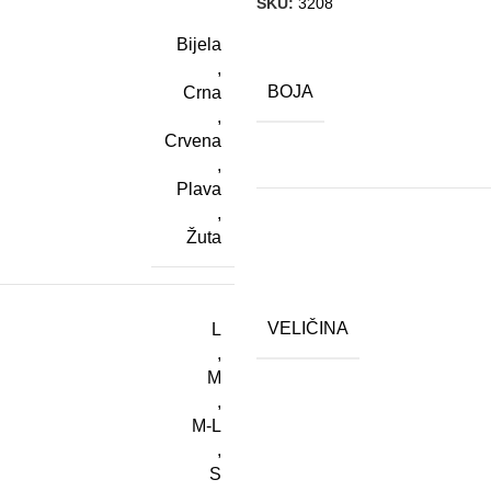
SKU:
3208
Bijela
,
BOJA
Crna
,
Crvena
,
Plava
,
Žuta
VELIČINA
L
,
M
,
M-L
,
S