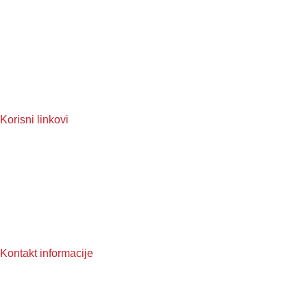
Kickboxing
MMA
Judo
Muay Thai
Taekwondo
Korisni linkovi
O nama
Reklamacije
Često postavljena pitanja
Pravila privatnosti
Uslovi korištenja
Kontakt informacije
Broj telefona: +387 62 996 658
Email: info@topten.ba