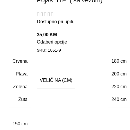
Pojas “ITF” ( sa vezom)
Dostupno pri upitu
35,00
KM
Odaberi opcije
SKU:
1051-9
Crvena
180 cm
,
,
Plava
200 cm
VELIČINA (CM)
,
,
Zelena
220 cm
,
,
Žuta
240 cm
150 cm