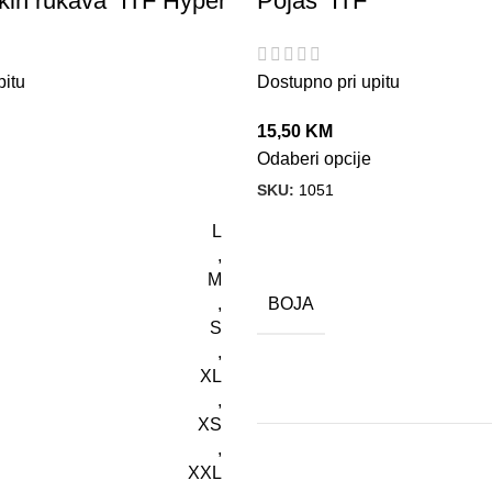
kih rukava “ITF Hyper”
Pojas “ITF”
pitu
Dostupno pri upitu
15,50
KM
Odaberi opcije
SKU:
1051
L
,
M
BOJA
,
S
,
XL
,
XS
,
XXL