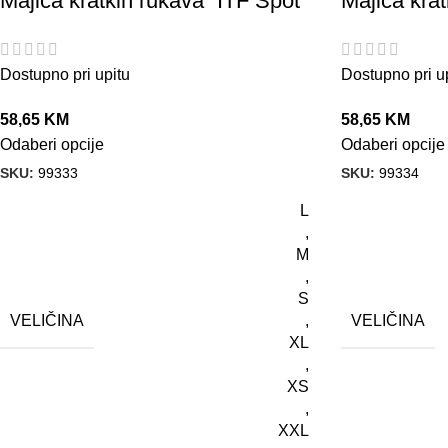
Majica kratkih rukava “ITF Spot”
Majica krat
Dostupno pri upitu
Dostupno pri u
58,65
KM
58,65
KM
Odaberi opcije
Odaberi opcije
SKU:
99333
SKU:
99334
L
,
M
,
S
VELIČINA
VELIČINA
,
XL
,
XS
,
XXL