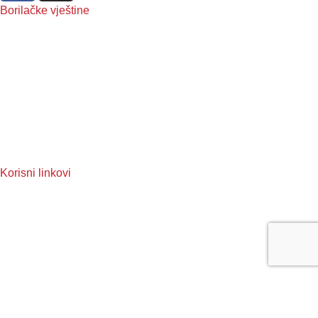
Borilačke vještine
Boxing
Kickboxing
MMA
Judo
Muay Thai
Taekwondo
Korisni linkovi
O nama
Reklamacije
Često postavljena pitanja
Pravila privatnosti
Uslovi korištenja
Kontakt informacije