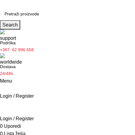
Search
Podrška
+387 62 996 658
Dostava
24/48h
Menu
Login / Register
Borilačke vještine
POČETNA
PROIZVODI
O NAMA
AKTUELNOSTI
KONTAKT
Login / Register
0
Uporedi
0
Lista želja