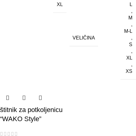
XL
L
,
M
,
M-L
VELIČINA
,
S
,
XL
,
XS
štitnik za potkoljenicu
“WAKO Style”