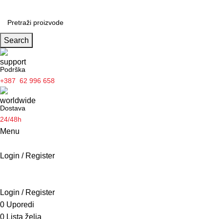
Search
Podrška
+387 62 996 658
Dostava
24/48h
Menu
Login / Register
Borilačke vještine
POČETNA
PROIZVODI
O NAMA
AKTUELNOSTI
KONTAKT
Login / Register
0
Uporedi
0
Lista želja