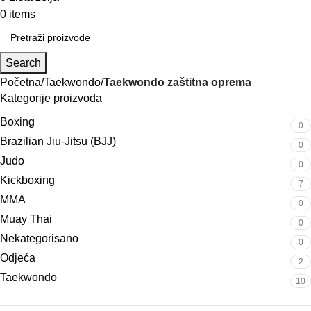
0
items
0,00
KM
Search
Početna
Taekwondo
Taekwondo zaštitna oprema
Kategorije proizvoda
Boxing
0
Brazilian Jiu-Jitsu (BJJ)
0
Judo
0
Kickboxing
7
MMA
0
Muay Thai
0
Nekategorisano
0
Odjeća
2
Taekwondo
10