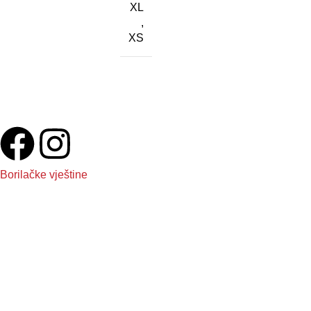
XL
,
XS
Veliki izbor kvalitetne opreme za trening – pripremite se za
vrhunske rezultate!
Zapratite nas
Borilačke vještine
Boxing
Kickboxing
MMA
Judo
Muay Thai