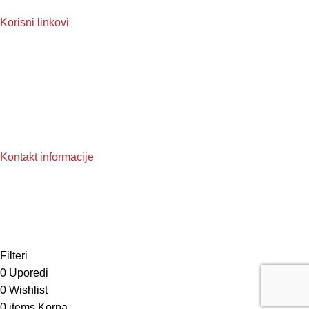
Taekwondo
Korisni linkovi
O nama
Reklamacije
Često postavljena pitanja
Pravila privatnosti
Uslovi korištenja
Kontakt informacije
Broj telefona: +387 62 996 658
Email: info@topten.ba
Copyright © 2025 Topten.ba, sva prava zadržana. Design by
Gordon DM
Filteri
0
Uporedi
0
Wishlist
0
items
Korpa